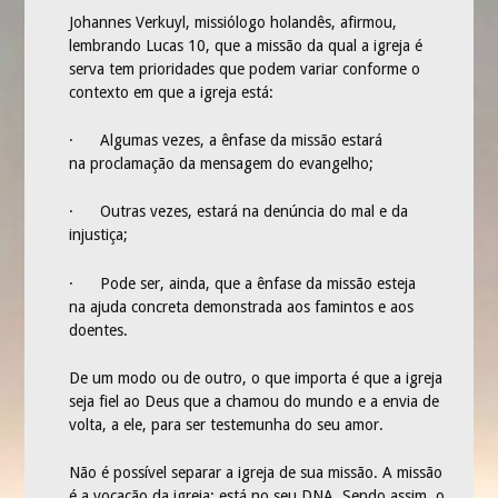
UCP – UNIÃO DE CRIANÇAS PRESBITERIANAS
Johannes Verkuyl, missiólogo holandês, afirmou,
lembrando Lucas 10, que a missão da qual a igreja é
UPA – UNIÃO PRESBITERIANA DE ADOLESCENTES
serva tem prioridades que podem variar conforme o
contexto em que a igreja está:
UMP – UNIÃO DA MOCIDADE PRESBITERIANA
SAF – SOCIEDADE AUXILIAR FEMININA
· Algumas vezes, a ênfase da missão estará
na proclamação da mensagem do evangelho;
UPH – UNIÃO PRESBITERIANA DE HOMENS
· Outras vezes, estará na denúncia do mal e da
MINISTÉRIOS
injustiça;
MINISTÉRIO DE MÚSICA E LOUVOR
· Pode ser, ainda, que a ênfase da missão esteja
OUTROS
na ajuda concreta demonstrada aos famintos e aos
CONGREGAÇÕES
doentes.
CONGREGAÇÃO BETEL
De um modo ou de outro, o que importa é que a igreja
CONGREGAÇÃO MANANCIAL
seja fiel ao Deus que a chamou do mundo e a envia de
volta, a ele, para ser testemunha do seu amor.
CONTATO
Não é possível separar a igreja de sua missão. A missão
é a vocação da igreja; está no seu DNA. Sendo assim, o