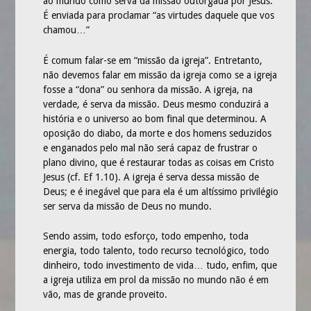
ao mundo como serva da missão outorgada por Jesus.
PASTORAIS
É enviada para proclamar “as virtudes daquele que vos
chamou…”
ARTIGOS
É comum falar-se em “missão da igreja”. Entretanto,
ÁUDIOS
não devemos falar em missão da igreja como se a igreja
VÍDEOS
fosse a “dona” ou senhora da missão. A igreja, na
verdade, é serva da missão. Deus mesmo conduzirá a
TODOS
história e o universo ao bom final que determinou. A
oposição do diabo, da morte e dos homens seduzidos
CULTO INFANTIL
e enganados pelo mal não será capaz de frustrar o
CULTO NOTURNO
plano divino, que é restaurar todas as coisas em Cristo
Jesus (cf. Ef 1.10). A igreja é serva dessa missão de
ESCOLA DOMINICAL
Deus; e é inegável que para ela é um altíssimo privilégio
ser serva da missão de Deus no mundo.
A IGREJA
ESCOLA DOMINICAL
Sendo assim, todo esforço, todo empenho, toda
energia, todo talento, todo recurso tecnológico, todo
NOTÍCIAS
dinheiro, todo investimento de vida… tudo, enfim, que
FOTOS
a igreja utiliza em prol da missão no mundo não é em
vão, mas de grande proveito.
SOCIEDADES