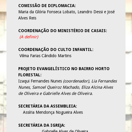
COMISSÃO DE DIPLOMACIA:
UCP – UNIÃO DE CRIANÇAS PRESBITERIANAS
Maria da Glória Fonseca Lobato, Leandro Dessi e José
UPA – UNIÃO PRESBITERIANA DE ADOLESCENTES
Alves Reis
UMP – UNIÃO DA MOCIDADE PRESBITERIANA
COORDENAÇÃO DO MINISTÉRIO DE CASAIS:
SAF – SOCIEDADE AUXILIAR FEMININA
(A definir)
UPH – UNIÃO PRESBITERIANA DE HOMENS
COORDENAÇÃO DO CULTO INFANTIL:
Vilma Farias Cândido Martins
MINISTÉRIOS
MINISTÉRIO DE MÚSICA E LOUVOR
PROJETO EVANGELÍSTICO NO BAIRRO HORTO
FLORESTAL:
OUTROS
Izaqui Fernandes Nunes
(coordenador), Lia Fernandes
CONGREGAÇÕES
Nunes, Samoel Queiroz Machado, Eliza Alcina Alves
de Oliveira e Gabrielle Alves de Oliveira.
CONGREGAÇÃO BETEL
CONGREGAÇÃO MANANCIAL
SECRETÁRIA DA ASSEMBLEIA:
Assíria Mendonça Nogueira Alves
CONTATO
SECRETÁRIA DA IGREJA:
Gabrielle Alves de Oliveira