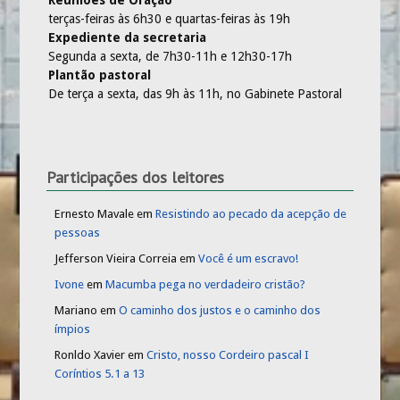
Reuniões de Oração
terças-feiras às 6h30 e quartas-feiras às 19h
Expediente da secretaria
Segunda a sexta, de 7h30-11h e 12h30-17h
Plantão pastoral
De terça a sexta, das 9h às 11h, no Gabinete Pastoral
Participações dos leitores
Ernesto Mavale
em
Resistindo ao pecado da acepção de
pessoas
Jefferson Vieira Correia
em
Você é um escravo!
Ivone
em
Macumba pega no verdadeiro cristão?
Mariano
em
O caminho dos justos e o caminho dos
ímpios
Ronldo Xavier
em
Cristo, nosso Cordeiro pascal I
Coríntios 5.1 a 13