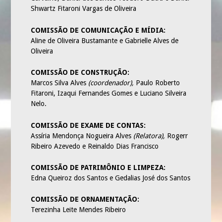
Shwartz Fitaroni Vargas de Oliveira
PASTORAIS
ARTIGOS
COMISSÃO DE COMUNICAÇÃO E MÍDIA:
Aline de Oliveira Bustamante e Gabrielle Alves de
ÁUDIOS
Oliveira
VÍDEOS
COMISSÃO DE CONSTRUÇÃO:
TODOS
Marcos Silva Alves
(coordenador),
Paulo Roberto
Fitaroni, Izaqui Fernandes Gomes e Luciano Silveira
CULTO INFANTIL
Nelo.
CULTO NOTURNO
COMISSÃO DE EXAME DE CONTAS:
ESCOLA DOMINICAL
Assíria Mendonça Nogueira Alves
(Relatora),
Rogerr
Ribeiro Azevedo e Reinaldo Dias Francisco
A IGREJA
ESCOLA DOMINICAL
COMISSÃO DE PATRIMÔNIO E LIMPEZA:
Edna Queiroz dos Santos e Gedalias José dos Santos
NOTÍCIAS
FOTOS
COMISSÃO DE ORNAMENTAÇÃO:
Terezinha Leite Mendes Ribeiro
SOCIEDADES