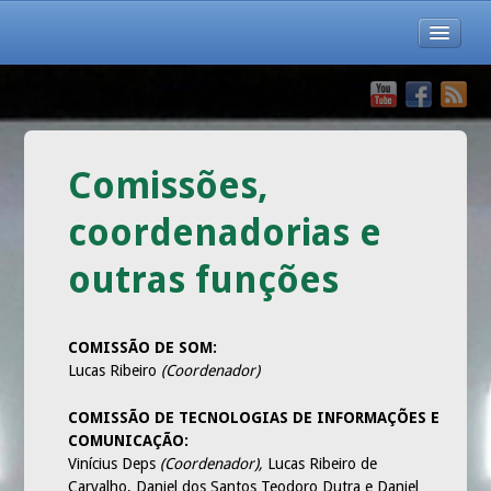
INÍCIO
QUEM SOMOS
Comissões,
APRESENTAÇÃO
coordenadorias e
HISTÓRIA
outras funções
PASTOR
CONSELHO
COMISSÃO DE SOM:
JUNTA DIACONAL
Lucas Ribeiro
(Coordenador)
COMISSÕES, COORDENADORIAS E OUTRAS FUNÇÕES
COMISSÃO DE TECNOLOGIAS DE INFORMAÇÕES E
LOCALIZAÇÃO
COMUNICAÇÃO:
Vinícius Deps
(Coordenador),
Lucas Ribeiro de
MENSAGENS
Carvalho, Daniel dos Santos Teodoro Dutra e Daniel