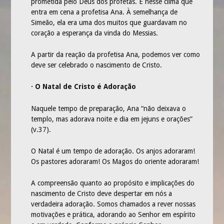
prometida pelo Deus dos profetas. É nesse clima que
UCP – UNIÃO DE CRIANÇAS PRESBITERIANAS
entra em cena a profetisa Ana. À semelhança de
Simeão, ela era uma dos muitos que guardavam no
UPA – UNIÃO PRESBITERIANA DE ADOLESCENTES
coração a esperança da vinda do Messias.
UMP – UNIÃO DA MOCIDADE PRESBITERIANA
A partir da reação da profetisa Ana, podemos ver como
SAF – SOCIEDADE AUXILIAR FEMININA
deve ser celebrado o nascimento de Cristo.
UPH – UNIÃO PRESBITERIANA DE HOMENS
· O Natal de Cristo é Adoração
MINISTÉRIOS
Naquele tempo de preparação, Ana “não deixava o
MINISTÉRIO DE MÚSICA E LOUVOR
templo, mas adorava noite e dia em jejuns e orações”
OUTROS
(v.37).
CONGREGAÇÕES
O Natal é um tempo de adoração. Os anjos adoraram!
Os pastores adoraram! Os Magos do oriente adoraram!
CONGREGAÇÃO BETEL
CONGREGAÇÃO MANANCIAL
A compreensão quanto ao propósito e implicações do
nascimento de Cristo deve despertar em nós a
CONTATO
verdadeira adoração. Somos chamados a rever nossas
motivações e prática, adorando ao Senhor em espírito