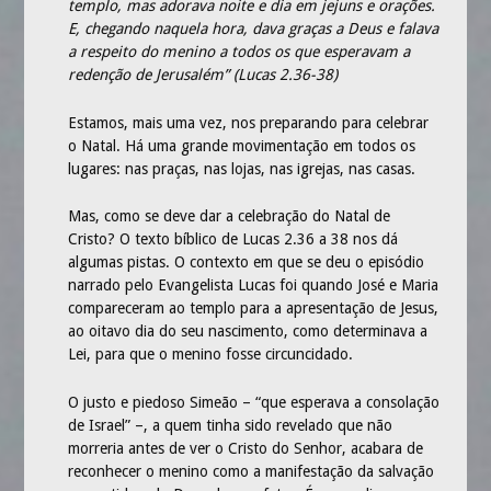
templo, mas adorava noite e dia em jejuns e orações.
PASTORAIS
E, chegando naquela hora, dava graças a Deus e falava
a respeito do menino a todos os que esperavam a
ARTIGOS
redenção de Jerusalém” (Lucas 2.36-38)
ÁUDIOS
Estamos, mais uma vez, nos preparando para celebrar
VÍDEOS
o Natal. Há uma grande movimentação em todos os
lugares: nas praças, nas lojas, nas igrejas, nas casas.
TODOS
CULTO INFANTIL
Mas, como se deve dar a celebração do Natal de
Cristo? O texto bíblico de Lucas 2.36 a 38 nos dá
CULTO NOTURNO
algumas pistas. O contexto em que se deu o episódio
narrado pelo Evangelista Lucas foi quando José e Maria
ESCOLA DOMINICAL
compareceram ao templo para a apresentação de Jesus,
A IGREJA
ao oitavo dia do seu nascimento, como determinava a
Lei, para que o menino fosse circuncidado.
ESCOLA DOMINICAL
NOTÍCIAS
O justo e piedoso Simeão – “que esperava a consolação
de Israel” –, a quem tinha sido revelado que não
FOTOS
morreria antes de ver o Cristo do Senhor, acabara de
reconhecer o menino como a manifestação da salvação
SOCIEDADES