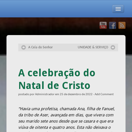
INÍCIO
QUEM SOMOS
A Ceia do Senhor
UNIDADE & SERVIÇO
APRESENTAÇÃO
HISTÓRIA
A celebração do
PASTOR
Natal de Cristo
CONSELHO
postado por
Administrador
em
25 de dezembro de 2022
·
Add Comment
JUNTA DIACONAL
COMISSÕES, COORDENADORIAS E OUTRAS FUNÇÕES
“Havia uma profetisa, chamada Ana, filha de Fanuel,
da tribo de Aser, avançada em dias, que vivera com
LOCALIZAÇÃO
seu marido sete anos desde que se casara e que era
viúva de oitenta e quatro anos. Esta não deixava o
MENSAGENS