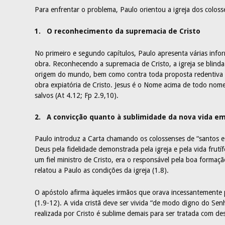
Para enfrentar o problema, Paulo orientou a igreja dos coloss
1. O reconhecimento da supremacia de Cristo
No primeiro e segundo capítulos, Paulo apresenta várias info
obra. Reconhecendo a supremacia de Cristo, a igreja se blind
origem do mundo, bem como contra toda proposta redentiva 
obra expiatória de Cristo. Jesus é o Nome acima de todo nom
salvos (At 4.12; Fp 2.9,10).
2. A convicção quanto à sublimidade da nova vida em
Paulo introduz a Carta chamando os colossenses de “santos e f
Deus pela fidelidade demonstrada pela igreja e pela vida frutí
um fiel ministro de Cristo, era o responsável pela boa formação
relatou a Paulo as condições da igreja (1.8).
O apóstolo afirma àqueles irmãos que orava incessantemente
(1.9-12). A vida cristã deve ser vivida “de modo digno do Sen
realizada por Cristo é sublime demais para ser tratada com de