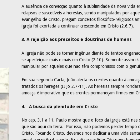
A ausência de convicção quanto à sublimidade da nova vida e
relapsos e suscetíveis a heresias, sendo manipulados por aq
evangelho de Cristo, pregam conceitos filosófico-religiosos an
igreja foi exortada a continuar crescendo em Cristo (2.6,7).
3. A rejeição aos preceitos e doutrinas de homens
A igreja não pode se tornar ingênua diante de tantos enganad
se aperfeiçoar mais e mais em Cristo (2.10). Somente assim ela
manipular por aqueles que não têm compromisso com o genuín
Em sua segunda Carta, João alerta os crentes quanto à ameaç
tratados os hereges (II Jo 2.7-11). As heresias sempre rondar
ameaça é imperativo que os crentes permaneçam firmes em Cri
4. A busca da plenitude em Cristo
No cap. 3.1 a 11, Paulo mostra que o foco da igreja está nas c
que são aqui da terra. Por isso, não podemos perder tempo
Cristo. Focando Cristo, devemos nos dedicar a uma vida santa
moral e espiritual, sendo dia a dia revestidos “do novo home