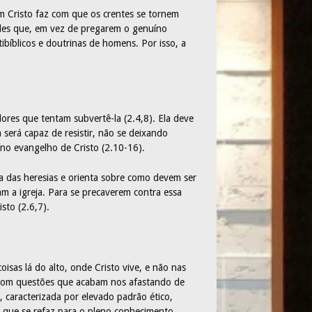
m Cristo faz com que os crentes se tornem
ueles que, em vez de pregarem o genuíno
tibíblicos e doutrinas de homens. Por isso, a
ores que tentam subvertê-la (2.4,8). Ela deve
 será capaz de resistir, não se deixando
o evangelho de Cristo (2.10-16).
a das heresias e orienta sobre como devem ser
am a igreja. Para se precaverem contra essa
sto (2.6,7).
oisas lá do alto, onde Cristo vive, e não nas
 com questões que acabam nos afastando de
, caracterizada por elevado padrão ético,
m que se refaz para o pleno conhecimento,