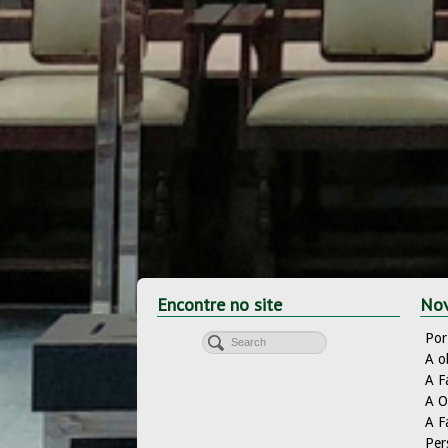
Encontre no site
Nov
Por
A o
A F
A O
A F
Per