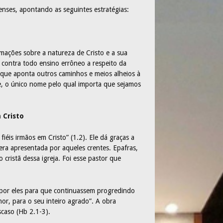
enses, apontando as seguintes estratégias:
rmações sobre a natureza de Cristo e a sua
a contra todo ensino errôneo a respeito da
que aponta outros caminhos e meios alheios à
e, o único nome pelo qual importa que sejamos
 Cristo
iéis irmãos em Cristo” (1.2). Ele dá graças a
fera apresentada por aqueles crentes. Epafras,
 cristã dessa igreja. Foi esse pastor que
 por eles para que continuassem progredindo
hor, para o seu inteiro agrado”. A obra
scaso (Hb 2.1-3).