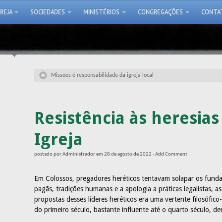
GREJA
SOCIEDADES
MINISTÉRIOS
CONGREGAÇÕES
CONTA
Missões é responsabilidade da igreja local
Resistência às heresi
Igreja
postado por
Administrador
em
28 de agosto de 2022
·
Add Comment
Em Colossos, pregadores heréticos tentavam solapar os fundam
pagãs, tradições humanas e a apologia a práticas legalistas, as
propostas desses líderes heréticos era uma vertente filosófico
do primeiro século, bastante influente até o quarto século, 