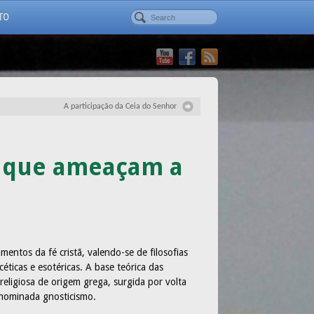
TO
A participação da Ceia do Senhor
as que ameaçam a
entos da fé cristã, valendo-se de filosofias
céticas e esotéricas. A base teórica das
-religiosa de origem grega, surgida por volta
denominada gnosticismo.